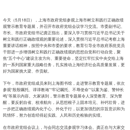
今天（5月18日），上海市政府党组参观上海市树立和践行正确政绩
观警示教育专题展，并召开市政府党组会议学习交流。市委副书记、
市长、市政府党组书记龚正指出，要深入学习贯彻习近平总书记关于
树立和践行正确政绩观的重要论述，深入贯彻习近平总书记考察上海
重要讲话精神，按照中央和市委的要求，教育引导全市政府系统党员
干部进一步增强树立和践行正确政绩观的思想自觉和行动自觉，聚
焦“五个中心”建设主攻方向、重要使命，坚定扛牢扛实中央交给上海
的一系列国家重大战略任务，扎实推动上海经济社会高质量发展，更
好为国家挑大梁、作贡献。
下午，市政府党组成员来到上海图书馆，走进警示教育专题展，依次
参观“殷殷嘱托、谆谆教诲”“牢记嘱托、不辱使命”“以案为鉴、警钟长
鸣”等展示内容。大家谈到，警示教育专题展令人深受教育、深为警
醒，要反躬自省、校准航向，从思想根子上固本培元、补钙壮骨，进
一步把正确政绩观内化于心、外化于行，以更加强烈的宗旨意识和为
民情怀，努力创造经得起实践、人民和历史检验的实绩。
在市政府党组会议上，与会同志交流参观学习体会。龚正在与大家交