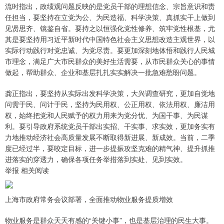
流时指出，政绩观问题反映的是党员干部的理想信念、宗旨意识和责
任担当，要坚持在立党为公、为民造福、科学决策、真抓实干上做到
见贤思齐、镜鉴自省。要持之以恒强化党性修养、筑牢党性根基，尤
其是要坚持用习近平新时代中国特色社会主义思想改造主观世界，以
实际行动践行对党忠诚、为党尽责。要更加深刻地体悟和践行人民城
市理念，满足广大市民群众的美好生活需要，从市民群众关心的事情
做起，帮助群众、企业和基层扎扎实实解决一批急难愁盼问题。
龚正指出，要坚持从实际出发科学决策，大兴调查研究，更加自觉地
问需于民、问计于民，坚持为民用权、公正用权、依法用权、廉洁用
权，始终把党和人民赋予的权力用来为党分忧、为国干事、为民谋
利。要引导政府系统党员干部出实招、干实事、求实效，更加务实有
力地推动经济社会高质量发展不断取得新进展、新成效。当前，二季
度已经过半，要咬定目标，进一步提振攻坚克难的精气神、提升抓推
进落实的穿透力，确保各项任务举措落到实处、见到实效。
举报 相关阅读
上海市政府常务会议部署，全面推动物业服务提质增效
物业服务是群众天天有感的“关键小事”，也是基层治理的民生大事。