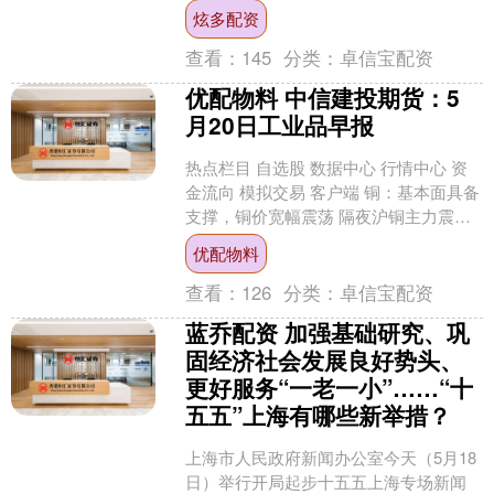
家重点研发计划成果转化和工程实证任
炫多配资
务，是我国深远....
查看：
145
分类：
卓信宝配资
优配物料 中信建投期货：5
月20日工业品早报
热点栏目 自选股 数据中心 行情中心 资
金流向 模拟交易 客户端 铜：基本面具备
支撑，铜价宽幅震荡 隔夜沪铜主力震荡
回调至10.37万元左右，伦铜收跌
优配物料
13430....
查看：
126
分类：
卓信宝配资
蓝乔配资 加强基础研究、巩
固经济社会发展良好势头、
更好服务“一老一小”……“十
五五”上海有哪些新举措？
上海市人民政府新闻办公室今天（5月18
日）举行开局起步十五五上海专场新闻