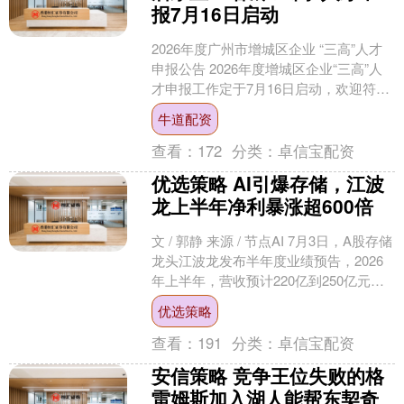
报7月16日启动
2026年度广州市增城区企业 “三高”人才
申报公告 2026年度增城区企业“三高”人
才申报工作定于7月16日启动，欢迎符合
申报条件的人才积极申报。此次申报，
牛道配资
拟到....
查看：
172
分类：
卓信宝配资
优选策略 AI引爆存储，江波
龙上半年净利暴涨超600倍
文 / 郭静 来源 / 节点AI 7月3日，A股存储
龙头江波龙发布半年度业绩预告，2026
年上半年，营收预计220亿到250亿元，
同比增长116%到145%，预....
优选策略
查看：
191
分类：
卓信宝配资
安信策略 竞争王位失败的格
雷姆斯加入湖人能帮东契奇