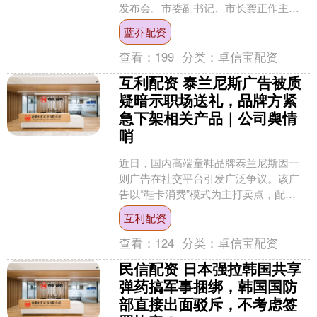
发布会。市委副书记、市长龚正作主题
发布，并回答中外记者的提问。市政府
蓝乔配资
副秘书长、市发展改革....
查看：
199
分类：
卓信宝配资
互利配资 泰兰尼斯广告被质
疑暗示职场送礼，品牌方紧
急下架相关产品｜公司舆情
哨
近日，国内高端童鞋品牌泰兰尼斯因一
则广告在社交平台引发广泛争议。该广
告以“鞋卡消费”模式为主打卖点，配
文“工作上承蒙您照顾，孩子的小脚我来
互利配资
照顾”，广告画面还呈现....
查看：
124
分类：
卓信宝配资
民信配资 日本强拉韩国共享
弹药搞军事捆绑，韩国国防
部直接出面驳斥，不考虑签