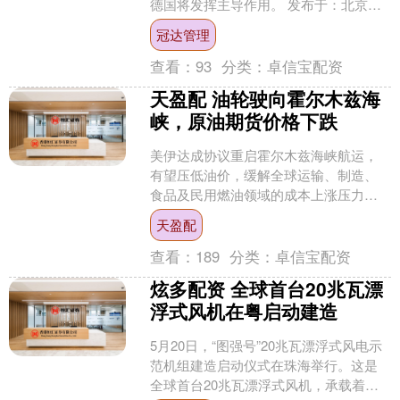
德国将发挥主导作用。 发布于：北京
市....
冠达管理
查看：
93
分类：
卓信宝配资
天盈配 油轮驶向霍尔木兹海
峡，原油期货价格下跌
美伊达成协议重启霍尔木兹海峡航运，
有望压低油价，缓解全球运输、制造、
食品及民用燃油领域的成本上涨压力。
不过协议带来的利好分布不均，且传导
天盈配
尚需时日。海峡通行拥堵....
查看：
189
分类：
卓信宝配资
炫多配资 全球首台20兆瓦漂
浮式风机在粤启动建造
5月20日，“图强号”20兆瓦漂浮式风电示
范机组建造启动仪式在珠海举行。这是
全球首台20兆瓦漂浮式风机，承载着国