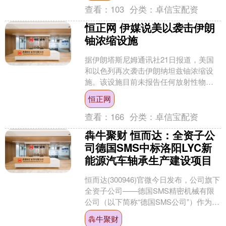
查看：
103
分类：
卓信宝配资
恒正网 伊媒说美以袭击伊朗
铀浓缩设施
据伊朗塔斯尼姆通讯社21日报道，美国
和以色列再次袭击伊朗纳坦兹铀浓缩设
施。该设施目前未报告任何放射性物质
泄漏，附近的居民暂无风险。....
恒正网
查看：
166
分类：
卓信宝配资
犇牛聚财 恒而达：全资子公
司德国SMS中标洛阳LYC新
能源汽车轴承生产建设项目
恒而达(300946)官微今日发布，公司旗下
全资子公司——德国SMS精密机械有限
公司（以下简称“德国SMS公司”）作为核
心技术和设备供应商，携手国内合作伙
犇牛聚财
伴吉林....