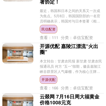
署协定！
最近，韩国和日本之间的关系又一次成
为焦点。5月8日，韩国国防部的一名官
员明确表示，韩国对与日本签署《相互
军需支援协定》的想法毫无兴趣。这一
民信配资
声明犹如一声惊雷，在舆....
查看：
111
分类：
卓信宝配资
开源优配 嘉陵江漂流“火出
圈”
本文转自：甘肃农民报 新甘肃·甘肃农民
报通讯员 何方 “五一”假期，徽县嘉陵江
峡谷群景区人气爆棚，作为核心王牌项
目的嘉陵江漂流彻底“火出圈”，成为甘陕
开源优配
川周边游客....
查看：
166
分类：
卓信宝配资
云燚网 7月16日周大福黄金
价格1008元克