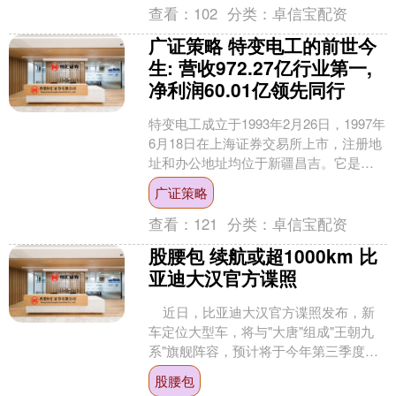
查看：
102
分类：
卓信宝配资
广证策略 特变电工的前世今
生: 营收972.27亿行业第一,
净利润60.01亿领先同行
特变电工成立于1993年2月26日，1997年
6月18日在上海证券交易所上市，注册地
址和办公地址均位于新疆昌吉。它是全
球能源事业提供系统解决方案的服务
广证策略
商，核心业....
查看：
121
分类：
卓信宝配资
股腰包 续航或超1000km 比
亚迪大汉官方谍照
近日，比亚迪大汉官方谍照发布，新
车定位大型车，将与"大唐"组成"王朝九
系"旗舰阵容，预计将于今年第三季度正
式上市，最高续航有望突破 1000km。
股腰包
....