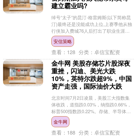
建立霸业吗?
绰号“太子”的昆汀-格雷姆斯(以下简称昆
汀)最终还是没能成功上位,上赛季他从独
行侠加入费城76人后打出了职业生涯的
最高光表现,在28场比赛中场均得到22分,
安信策略
人们....
查看：
128
分类：
卓信宝配资
金牛网 美股存储芯片股深夜
重挫，闪迪、美光大跌
10%，英特尔跌超9%，中国
资产走强，国际油价大跌
北京时间7月2日凌晨，美股三大指数集
体收跌，道指跌0.03%，纳指跌0.66%，
标普500指数跌0.22%。存储、半导体、
计算机硬件板块重挫，中概股走强，国
金牛网
际油....
查看：
188
分类：
卓信宝配资