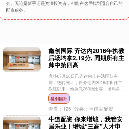
会。无论是新手还是资深投资者，都能在这里找到适合自己的
配资服务。
鑫创国际 齐达内2016年执教
后场均拿2.19分, 同期所有主
帅中第四高
虎扑07月28日讯齐达内上任法国队主
帅，德转统计，自齐达内2016年担任主
教练以来，他执教263场比赛，场均拿到
2.19分，同期第四高。 1.弗里克：2.42
鑫创国际
....
查看：
125
分类：
卓信宝配资
牛道配资 你来增城，我管安
居乐业！增城“三高”人才申