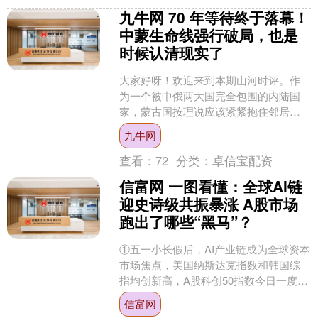
九牛网 70 年等待终于落幕！
中蒙生命线强行破局，也是
时候认清现实了
大家好呀！欢迎来到本期山河时评。作
为一个被中俄两大国完全包围的内陆国
家，蒙古国按理说应该紧紧抱住邻居的
大腿共同发展。 可偏偏在过去很长一段
九牛网
时间里，他们心里一直有....
查看：
72
分类：
卓信宝配资
信富网 一图看懂：全球AI链
迎史诗级共振暴涨 A股市场
跑出了哪些“黑马”？
①五一小长假后，AI产业链成为全球资本
市场焦点，美国纳斯达克指数和韩国综
指均创新高，A股科创50指数今日一度涨
超9%。②这波AI产业链热潮的核心方向
信富网
是CPU和存....