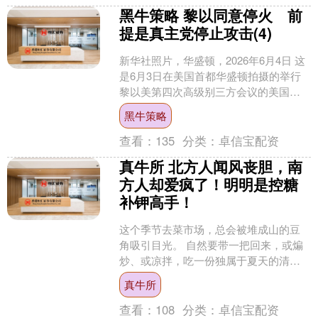
黑牛策略 黎以同意停火 前
提是真主党停止攻击(4)
新华社照片，华盛顿，2026年6月4日 这
是6月3日在美国首都华盛顿拍摄的举行
黎以美第四次高级别三方会议的美国国
务院外景。 黎巴嫩、以色列、美国6月3
黑牛策略
日发表联合....
查看：
135
分类：
卓信宝配资
真牛所 北方人闻风丧胆，南
方人却爱疯了！明明是控糖
补钾高手！
这个季节去菜市场，总会被堆成山的豆
角吸引目光。 自然要带一把回来，或煸
炒、或凉拌，吃一份独属于夏天的清
甜。 南方人的生活小确幸，在北方人眼
真牛所
里，却是实打实的噩梦 ....
查看：
108
分类：
卓信宝配资