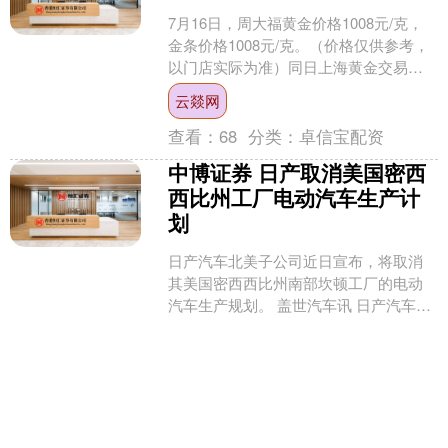
7月16日，周大福黄金价格1008元/克，
金条价格1008元/克。（价格仅供参考，
以门店实际为准）同日上海黄金交易所
现货黄金AU9999最新价为770.76元/....
云燚网
查看：
68
分类：
卓信宝配资
中博证券 日产取消美国密西
西比州工厂电动汽车生产计
划
日产汽车北美子公司近日宣布，将取消
其美国密西西比州南部坎顿工厂的电动
汽车生产规划。 盖世汽车讯 日产汽车北
美子公司近日宣布，将取消其美国密西
中博证券
西比州南部坎顿工厂的....
查看：
145
分类：
卓信宝配资
国荣配资 机构预计恒指半年
检或涉约40家公司 5