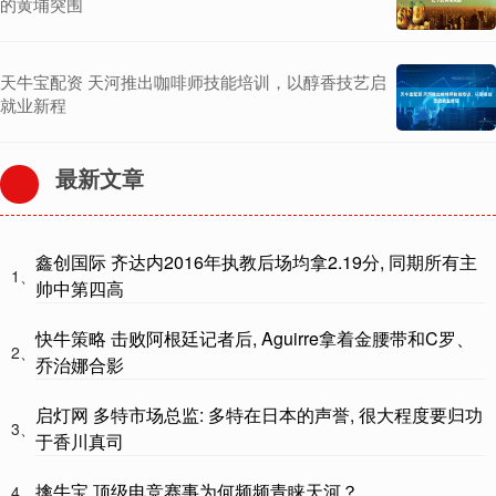
的黄埔突围
天牛宝配资 天河推出咖啡师技能培训，以醇香技艺启
就业新程
最新文章
鑫创国际 齐达内2016年执教后场均拿2.19分, 同期所有主
1、
帅中第四高
快牛策略 击败阿根廷记者后, Aguirre拿着金腰带和C罗、
2、
乔治娜合影
启灯网 多特市场总监: 多特在日本的声誉, 很大程度要归功
3、
于香川真司
擒牛宝 顶级电竞赛事为何频频青睐天河？
4、