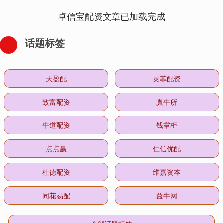
卓信宝配资文章已加载完成
话题标签
天盈配
灵菲配资
致富配资
真牛所
牛道配资
钱掌柜
点点赢
仁信优配
杜德配资
维嘉资本
同花易配
益牛网