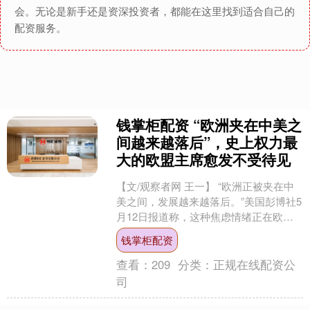
会。无论是新手还是资深投资者，都能在这里找到适合自己的
配资服务。
钱掌柜配资 “欧洲夹在中美之
间越来越落后”，史上权力最
大的欧盟主席愈发不受待见
【文/观察者网 王一】 “欧洲正被夹在中
美之间，发展越来越落后。”美国彭博社5
月12日报道称，这种焦虑情绪正在欧洲
内部蔓延，而建立了一个高度“总统化”权
钱掌柜配资
力体系、....
查看：
209
分类：
正规在线配资公
司