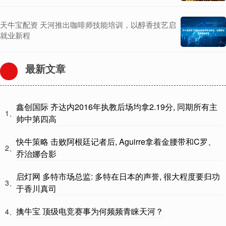
天牛宝配资 天河推出咖啡师技能培训，以醇香技艺启
就业新程
最新文章
鑫创国际 齐达内2016年执教后场均拿2.19分, 同期所有主
1、
帅中第四高
快牛策略 击败阿根廷记者后, Aguirre拿着金腰带和C罗、
2、
乔治娜合影
启灯网 多特市场总监: 多特在日本的声誉, 很大程度要归功
3、
于香川真司
擒牛宝 顶级电竞赛事为何频频青睐天河？
4、