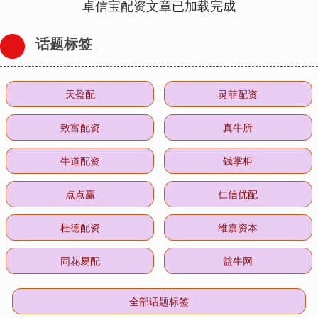
卓信宝配资文章已加载完成
话题标签
天盈配
灵菲配资
致富配资
真牛所
牛道配资
钱掌柜
点点赢
仁信优配
杜德配资
维嘉资本
同花易配
益牛网
全部话题标签