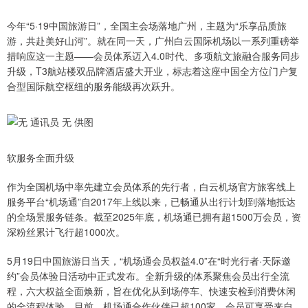
今年“5·19中国旅游日”，全国主会场落地广州，主题为“乐享品质旅
游，共赴美好山河”。就在同一天，广州白云国际机场以一系列重磅举
措响应这一主题——会员体系迈入4.0时代、多项航文旅融合服务同步
升级，T3航站楼双品牌酒店盛大开业，标志着这座中国全方位门户复
合型国际航空枢纽的服务能级再次跃升。
软服务全面升级
作为全国机场中率先建立会员体系的先行者，白云机场官方旅客线上
服务平台“机场通”自2017年上线以来，已畅通从出行计划到落地抵达
的全场景服务链条。截至2025年底，机场通已拥有超1500万会员，资
深粉丝累计飞行超1000次。
5月19日中国旅游日当天，“机场通会员权益4.0”在“时光行者·天际邀
约”会员体验日活动中正式发布。全新升级的体系聚焦会员出行全流
程，六大权益全面焕新，旨在优化从到场停车、快速安检到消费休闲
的全流程体验。目前，机场通合作伙伴已超100家，会员可享受来自