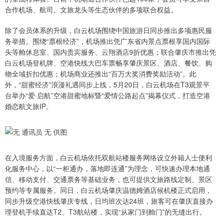
合作机场、航司、文旅龙头等生态伙伴的多项联合权益。
除了会员体系的升级，白云机场围绕中国旅游日同步推出多项惠民服
务举措。围绕“票根经济”，机场推出凭广东省内景点票根享国内国际
头等舱休息室、国内贵宾服务、云翔酒店9折优惠；联合肇庆市推出凭
白云机场登机牌、空港快线大巴车票畅享肇庆景区、酒店、餐饮、购
物全域折扣优惠；机场商业还推出“百万大奖消费奖励活动”。此
外，“甜蜜经济”浪漫礼遇同步上线，5月20日，白云机场在T3观景平
台举办“爱·启航”空港甜蜜地标暨“爱情公路起点”揭幕仪式，打造空港
婚恋航文旅IP。
在入境服务方面，白云机场依托双航站楼服务网络设立外籍人士便利
化服务中心，以“一柜通办，落地即连通”为理念，可快速办理本地通
信、移动支付、交通票务等基础业务，也可提供文旅路线定制、景区
预约等专属服务。同日，白云机场肇庆温德姆酒店候机楼正式启用，
同步升级空港快线肇庆专线，日均班次达24班，旅客可在肇庆直接办
理登机手续直达T2、T3航站楼，实现“从家门到舱门”的无缝出行。