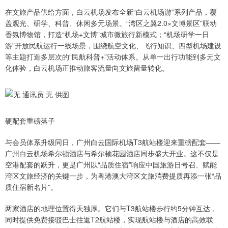
在文旅产品供给方面，白云机场发布全新“白云机场游”系列产品，覆
盖观光、研学、科普、休闲多元场景。“湾区之翼2.0×文博景区”联动
香氛博物馆，打造“机场+文博”城市微旅行新模式；“机场研学一日
游”开放民航运行一线场景，围绕航空文化、飞行知识、四型机场建设
等主题打造多层次的“民航科普+”活动体系。从单一出行功能到多元文
化体验，白云机场正推动旅客流量向文旅留量转化。
硬配套重磅落子
与会员体系升级同日，广州白云国际机场T3航站楼迎来重磅配套——
广州白云机场希尔顿酒店与希尔顿花园酒店同步盛大开业。这不仅是
空港配套的跃升，更是广州以“品质住宿”响应中国旅游日号召、赋能
湾区文旅经济的关键一步，为粤港澳大湾区文旅消费提质再添一张“品
质住宿新名片”。
两家酒店的地理位置得天独厚。它们与T3航站楼步行约5分钟互达，
同时提供免费接驳巴士往返T2航站楼，实现航站楼与酒店的高效联