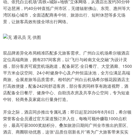
动。依托白云机场“高铁+城际+地铁”立体网络，从酒店出发约30分钟
可达琶洲，约40分钟直抵广州市区，无缝辐射佛山、东莞、惠州等大
湾区核心城市，全面适配商务中转、旅游出行、短时休憩等多元场
景，让旅客高效衔接全球出行网络。
双品牌差异化布局精准匹配多元旅客需求。广州白云机场希尔顿酒店
定位高端商旅，拥有237间客房，以“飞行与岭南文化交融”为设计灵
感，部分客房可观赏机场跑道，配备厨艺·全日餐厅、大堂酒廊、1500
平方米会议空间、24小时健身中心及户外恒温泳池，全方位满足高端
商旅、会展差旅等品质需求。相邻的广州白云机场希尔顿花园酒店主
打高效便捷，配备242间舒适客房，部分客房同样享有跑道视野，酒
店配备全日餐厅、健身中心、自助洗衣房及共享办公空间，专为短途
中转、轻商务及家庭出行量身打造。
开业之际，酒店同步推出专属礼遇：即日起至2026年8月6日，希尔顿
荣誉客会会员通过官方渠道预订并入住，每晚可额外赚取1000点积
分，最高可获3000奖励积分。叠加旅游日期间广州全市推出的景区、
酒店、商圈联动优惠，这张“品质住宿新名片”将为广大旅客带来实实