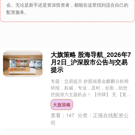
会。无论是新手还是资深投资者，都能在这里找到适合自己的
配资服务。
大旗策略 股海导航_2026年7
月2日_沪深股市公告与交易
提示
专题：交易提示 炒股就看金麒麟分析师
研报，权威，专业，及时，全面，助您
挖掘潜力主题机会！ 【停牌】 无 【复
牌】 603001 奥康国际（维权） 603559
大旗策略
....
查看：
147
分类：
正规在线配资公
司