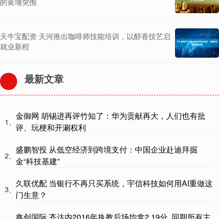
的黄埔突围
天牛宝配资 天河推出咖啡师技能培训，以醇香技艺启
就业新程
最新文章
金御网 胡锡进再评竹知了：华为贡献再大，人们也有批
1、
评、玩梗和开涮权利
盛鹏智投 从低空经济到跨境支付：中国企业赴迪拜掘
2、
金“科技基建”
久联优配 当银行不再只买系统，宇信科技如何用AI重做这
3、
门生意？
鑫创国际 齐达内2016年执教后场均拿2.19分, 同期所有主