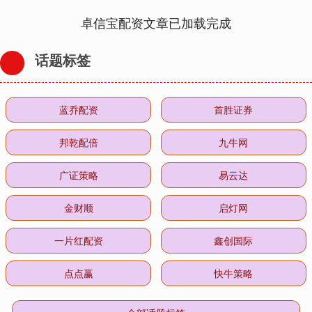
卓信宝配资文章已加载完成
话题标签
蓝乔配资
首胜证券
邦乾配倍
九牛网
广证策略
易云达
金财顺
启灯网
一片红配资
鑫创国际
点点赢
快牛策略