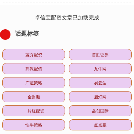
卓信宝配资文章已加载完成
话题标签
蓝乔配资
首胜证券
邦乾配倍
九牛网
广证策略
易云达
金财顺
启灯网
一片红配资
鑫创国际
快牛策略
点点赢