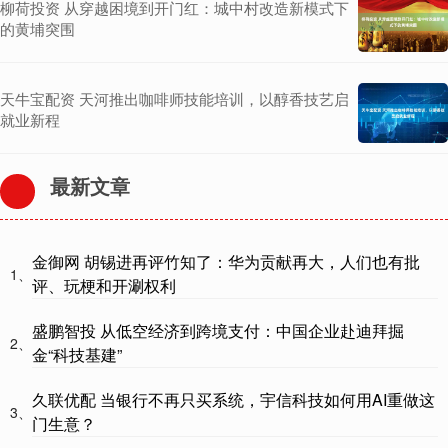
柳荷投资 从穿越困境到开门红：城中村改造新模式下
的黄埔突围
天牛宝配资 天河推出咖啡师技能培训，以醇香技艺启
就业新程
最新文章
金御网 胡锡进再评竹知了：华为贡献再大，人们也有批
1、
评、玩梗和开涮权利
盛鹏智投 从低空经济到跨境支付：中国企业赴迪拜掘
2、
金“科技基建”
久联优配 当银行不再只买系统，宇信科技如何用AI重做这
3、
门生意？