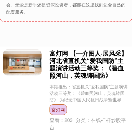
会。无论是新手还是资深投资者，都能在这里找到适合自己的
配资服务。
富灯网 【一介图人·展风采】
河北省直机关“爱我国防”主
题演讲活动三等奖：《碧血
照河山，英魂铸国防》
本期推出：省直机关“爱我国防”主题演讲
活动三等奖：《碧血照河山，英魂铸国
防》 为纪念中国人民抗日战争暨世界反
法西斯战争胜利80周年，进一步弘扬伟
富灯网
大抗战精神，讲好....
查看：
203
分类：
在线杠杆炒股平
台