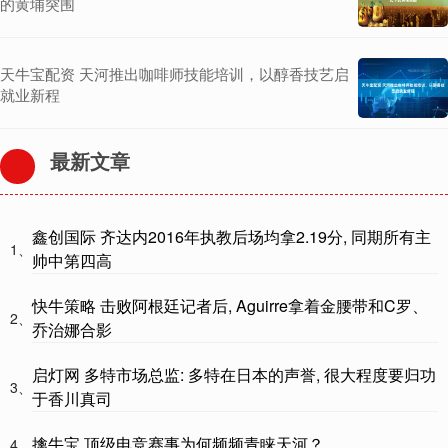
的黄埔突围
天牛宝配资 天河推出咖啡师技能培训，以醇香技艺启
就业新程
最新文章
鑫创国际 齐达内2016年执教后场均拿2.19分, 同期所有主
1、
帅中第四高
快牛策略 击败阿根廷记者后, Aguirre拿着金腰带和C罗、
2、
乔治娜合影
启灯网 多特市场总监: 多特在日本的声誉, 很大程度要归功
3、
于香川真司
擒牛宝 顶级电竞赛事为何频频青睐天河？
4、