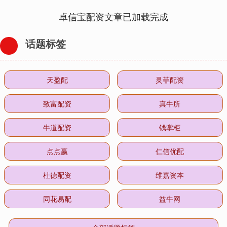
卓信宝配资文章已加载完成
话题标签
天盈配
灵菲配资
致富配资
真牛所
牛道配资
钱掌柜
点点赢
仁信优配
杜德配资
维嘉资本
同花易配
益牛网