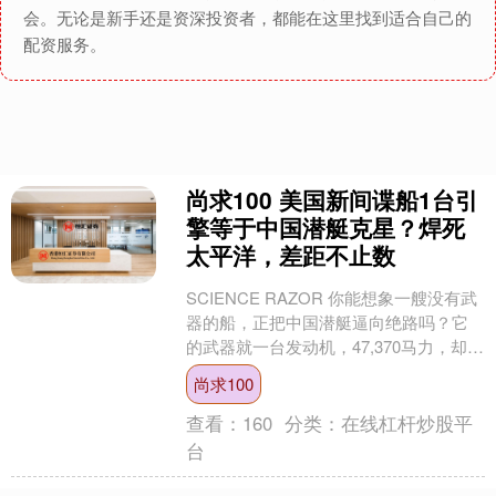
会。无论是新手还是资深投资者，都能在这里找到适合自己的
配资服务。
尚求100 美国新间谍船1台引
擎等于中国潜艇克星？焊死
太平洋，差距不止数
SCIENCE RAZOR 你能想象一艘没有武
器的船，正把中国潜艇逼向绝路吗？它
的武器就一台发动机，47,370马力，却能
拖着2公里长的“耳朵”，在西太平洋底
尚求100
下....
查看：
160
分类：
在线杠杆炒股平
台